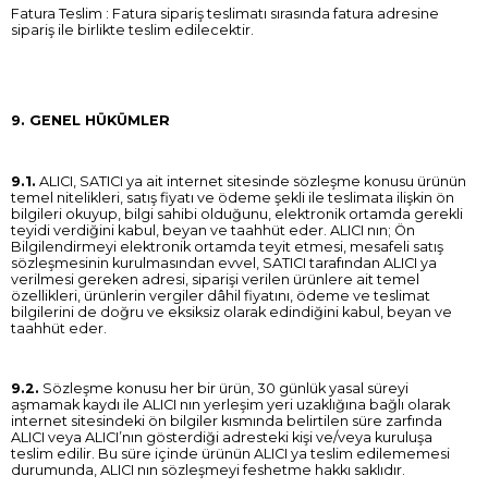
Fatura Teslim : Fatura sipariş teslimatı sırasında fatura adresine
sipariş ile birlikte teslim edilecektir.
9. GENEL HÜKÜMLER
9.1.
ALICI, SATICI ya ait internet sitesinde sözleşme konusu ürünün
temel nitelikleri, satış fiyatı ve ödeme şekli ile teslimata ilişkin ön
bilgileri okuyup, bilgi sahibi olduğunu, elektronik ortamda gerekli
teyidi verdiğini kabul, beyan ve taahhüt eder. ALICI nın; Ön
Bilgilendirmeyi elektronik ortamda teyit etmesi, mesafeli satış
sözleşmesinin kurulmasından evvel, SATICI tarafından ALICI ya
verilmesi gereken adresi, siparişi verilen ürünlere ait temel
özellikleri, ürünlerin vergiler dâhil fiyatını, ödeme ve teslimat
bilgilerini de doğru ve eksiksiz olarak edindiğini kabul, beyan ve
taahhüt eder.
9.2.
Sözleşme konusu her bir ürün, 30 günlük yasal süreyi
aşmamak kaydı ile ALICI nın yerleşim yeri uzaklığına bağlı olarak
internet sitesindeki ön bilgiler kısmında belirtilen süre zarfında
ALICI veya ALICI’nın gösterdiği adresteki kişi ve/veya kuruluşa
teslim edilir. Bu süre içinde ürünün ALICI ya teslim edilememesi
durumunda, ALICI nın sözleşmeyi feshetme hakkı saklıdır.