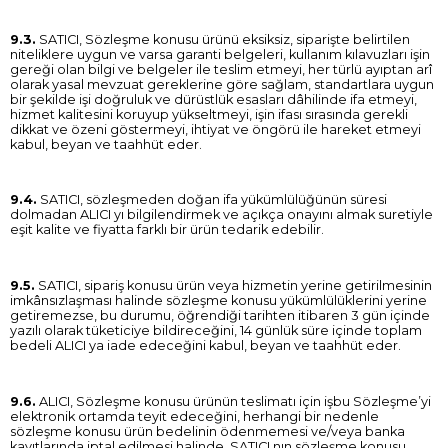
9.3.
SATICI, Sözleşme konusu ürünü eksiksiz, siparişte belirtilen
niteliklere uygun ve varsa garanti belgeleri, kullanım kılavuzları işin
gereği olan bilgi ve belgeler ile teslim etmeyi, her türlü ayıptan arî
olarak yasal mevzuat gereklerine göre sağlam, standartlara uygun
bir şekilde işi doğruluk ve dürüstlük esasları dâhilinde ifa etmeyi,
hizmet kalitesini koruyup yükseltmeyi, işin ifası sırasında gerekli
dikkat ve özeni göstermeyi, ihtiyat ve öngörü ile hareket etmeyi
kabul, beyan ve taahhüt eder.
9.4.
SATICI, sözleşmeden doğan ifa yükümlülüğünün süresi
dolmadan ALICI yı bilgilendirmek ve açıkça onayını almak suretiyle
eşit kalite ve fiyatta farklı bir ürün tedarik edebilir.
9.5.
SATICI, sipariş konusu ürün veya hizmetin yerine getirilmesinin
imkânsızlaşması halinde sözleşme konusu yükümlülüklerini yerine
getiremezse, bu durumu, öğrendiği tarihten itibaren 3 gün içinde
yazılı olarak tüketiciye bildireceğini, 14 günlük süre içinde toplam
bedeli ALICI ya iade edeceğini kabul, beyan ve taahhüt eder.
9.6.
ALICI, Sözleşme konusu ürünün teslimatı için işbu Sözleşme’yi
elektronik ortamda teyit edeceğini, herhangi bir nedenle
sözleşme konusu ürün bedelinin ödenmemesi ve/veya banka
kayıtlarında iptal edilmesi halinde, SATICI nın sözleşme konusu