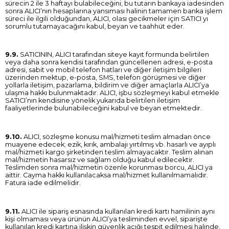
sürecin 2 ile 3 haftayı bulabileceğini, bu tutarın bankaya iadesinden
sonra ALICI’nın hesaplarına yansıması halinin tamamen banka işlem
süreci ile ilgili olduğundan, ALICI, olası gecikmeler için SATICI yı
sorumlu tutamayacağını kabul, beyan ve taahhüt eder.
9.9.
SATICININ, ALICI tarafından siteye kayıt formunda belirtilen
veya daha sonra kendisi tarafından güncellenen adresi, e-posta
adresi, sabit ve mobil telefon hatları ve diğer iletişim bilgileri
üzerinden mektup, e-posta, SMS, telefon görüşmesi ve diğer
yollarla iletişim, pazarlama, bildirim ve diğer amaçlarla ALICI’ya
ulaşma hakkı bulunmaktadır. ALICI, işbu sözleşmeyi kabul etmekle
SATICI’nın kendisine yönelik yukarıda belirtilen iletişim
faaliyetlerinde bulunabileceğini kabul ve beyan etmektedir.
9.10.
ALICI, sözleşme konusu mal/hizmeti teslim almadan önce
muayene edecek; ezik, kırık, ambalajı yırtılmış vb. hasarlı ve ayıplı
mal/hizmeti kargo şirketinden teslim almayacaktır. Teslim alınan
mal/hizmetin hasarsız ve sağlam olduğu kabul edilecektir.
Teslimden sonra mal/hizmetin özenle korunması borcu, ALICI ya
aittir. Cayma hakkı kullanılacaksa mal/hizmet kullanılmamalıdır.
Fatura iade edilmelidir.
9.11.
ALICI ile sipariş esnasında kullanılan kredi kartı hamilinin aynı
kişi olmaması veya ürünün ALICI’ya tesliminden evvel, siparişte
kullanılan kredi kartına ilişkin güvenlik açığı tespit edilmesi halinde,