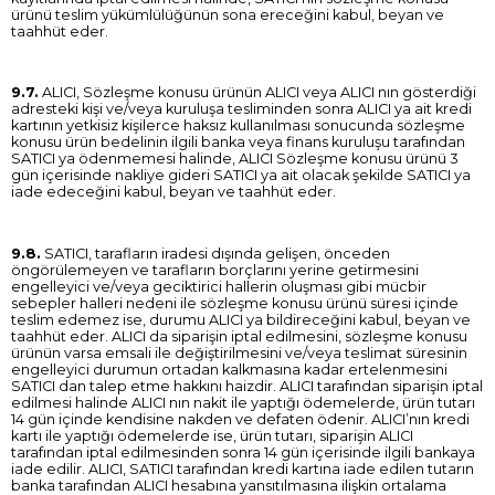
ürünü teslim yükümlülüğünün sona ereceğini kabul, beyan ve
taahhüt eder.
9.7.
ALICI, Sözleşme konusu ürünün ALICI veya ALICI nın gösterdiği
adresteki kişi ve/veya kuruluşa tesliminden sonra ALICI ya ait kredi
kartının yetkisiz kişilerce haksız kullanılması sonucunda sözleşme
konusu ürün bedelinin ilgili banka veya finans kuruluşu tarafından
SATICI ya ödenmemesi halinde, ALICI Sözleşme konusu ürünü 3
gün içerisinde nakliye gideri SATICI ya ait olacak şekilde SATICI ya
iade edeceğini kabul, beyan ve taahhüt eder.
9.8.
SATICI, tarafların iradesi dışında gelişen, önceden
öngörülemeyen ve tarafların borçlarını yerine getirmesini
engelleyici ve/veya geciktirici hallerin oluşması gibi mücbir
sebepler halleri nedeni ile sözleşme konusu ürünü süresi içinde
teslim edemez ise, durumu ALICI ya bildireceğini kabul, beyan ve
taahhüt eder. ALICI da siparişin iptal edilmesini, sözleşme konusu
ürünün varsa emsali ile değiştirilmesini ve/veya teslimat süresinin
engelleyici durumun ortadan kalkmasına kadar ertelenmesini
SATICI dan talep etme hakkını haizdir. ALICI tarafından siparişin iptal
edilmesi halinde ALICI nın nakit ile yaptığı ödemelerde, ürün tutarı
14 gün içinde kendisine nakden ve defaten ödenir. ALICI’nın kredi
kartı ile yaptığı ödemelerde ise, ürün tutarı, siparişin ALICI
tarafından iptal edilmesinden sonra 14 gün içerisinde ilgili bankaya
iade edilir. ALICI, SATICI tarafından kredi kartına iade edilen tutarın
banka tarafından ALICI hesabına yansıtılmasına ilişkin ortalama