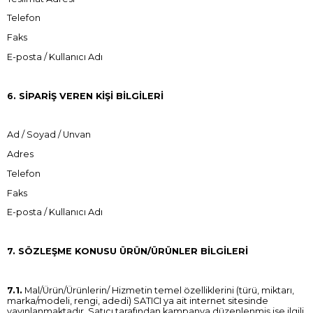
Telefon
Faks
E-posta / Kullanıcı Adı
6. SİPARİŞ VEREN KİŞİ BİLGİLERİ
Ad / Soyad / Unvan
Adres
Telefon
Faks
E-posta / Kullanıcı Adı
7. SÖZLEŞME KONUSU ÜRÜN/ÜRÜNLER BİLGİLERİ
7.1.
Mal/Ürün/Ürünlerin/ Hizmetin temel özelliklerini (türü, miktarı,
marka/modeli, rengi, adedi) SATICI ya ait internet sitesinde
yayınlanmaktadır. Satıcı tarafından kampanya düzenlenmiş ise ilgili