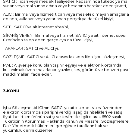
SATICI : Ticari veya mesleki faaliyetleri kapsamında tüketiciye mal
sunan veya mal sunan adına veya hesabına hareket eden şirketi,
ALICI : Bir mal veya hizmeti ticari veya mesleki olmayan amaçlarla
edinen, kullanan veya yararlanan gerçek ya da tüzel kişiyi,
SİTE : SATICI’ya ait internet sitesini,
SİPARİŞ VEREN : Bir mal veya hizmeti SATICI ya ait internet sitesi
üzerinden talep eden gerçek ya da tüzel kişiyi,
TARAFLAR : SATICI ve ALICI yı,
SÖZLEŞME : SATICI ve ALICI arasında akdedilen işbu sözleşmeyi,
MAL : Alışverişe konu olan taşınır eşyayı ve elektronik ortamda
kullanılmak üzere hazırlanan yazılım, ses, görüntü ve benzeri gayri
maddi malları ifade eder.
3.KONU
İşbu Sözleşme, ALICI nın, SATICI ya ait internet sitesi üzerinden
elektronik ortamda siparişini verdiği aşağıda nitelikleri ve satış
fiyatı belirtilen ürünün satışı ve teslimi ile ilgili olarak 6502 sayılı
Tüketicinin Korunması Hakkında Kanun ve Mesafeli Sözleşmelere
Dair Yönetmelik hükümleri gereğince tarafların hak ve
yükümlülüklerini düzenler.