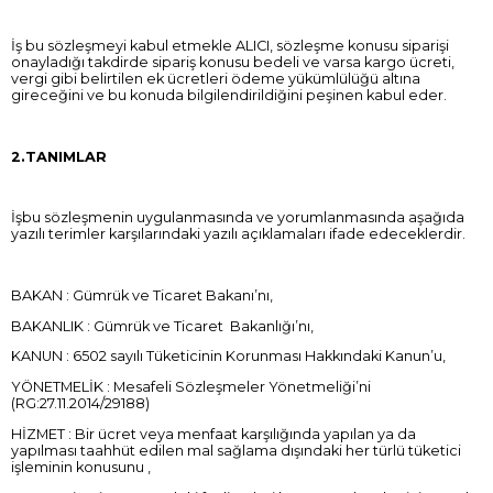
İş bu sözleşmeyi kabul etmekle ALICI, sözleşme konusu siparişi
onayladığı takdirde sipariş konusu bedeli ve varsa kargo ücreti,
vergi gibi belirtilen ek ücretleri ödeme yükümlülüğü altına
gireceğini ve bu konuda bilgilendirildiğini peşinen kabul eder.
2.TANIMLAR
İşbu sözleşmenin uygulanmasında ve yorumlanmasında aşağıda
yazılı terimler karşılarındaki yazılı açıklamaları ifade edeceklerdir.
BAKAN : Gümrük ve Ticaret Bakanı’nı,
BAKANLIK : Gümrük ve Ticaret Bakanlığı’nı,
KANUN : 6502 sayılı Tüketicinin Korunması Hakkındaki Kanun’u,
YÖNETMELİK : Mesafeli Sözleşmeler Yönetmeliği’ni
(RG:27.11.2014/29188)
HİZMET : Bir ücret veya menfaat karşılığında yapılan ya da
yapılması taahhüt edilen mal sağlama dışındaki her türlü tüketici
işleminin konusunu ,