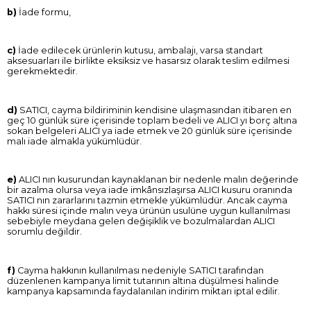
b)
İade formu,
c)
İade edilecek ürünlerin kutusu, ambalajı, varsa standart
aksesuarları ile birlikte eksiksiz ve hasarsız olarak teslim edilmesi
gerekmektedir.
d)
SATICI, cayma bildiriminin kendisine ulaşmasından itibaren en
geç 10 günlük süre içerisinde toplam bedeli ve ALICI yı borç altına
sokan belgeleri ALICI ya iade etmek ve 20 günlük süre içerisinde
malı iade almakla yükümlüdür.
e)
ALICI nın kusurundan kaynaklanan bir nedenle malın değerinde
bir azalma olursa veya iade imkânsızlaşırsa ALICI kusuru oranında
SATICI nın zararlarını tazmin etmekle yükümlüdür. Ancak cayma
hakkı süresi içinde malın veya ürünün usulüne uygun kullanılması
sebebiyle meydana gelen değişiklik ve bozulmalardan ALICI
sorumlu değildir.
f)
Cayma hakkının kullanılması nedeniyle SATICI tarafından
düzenlenen kampanya limit tutarının altına düşülmesi halinde
kampanya kapsamında faydalanılan indirim miktarı iptal edilir.