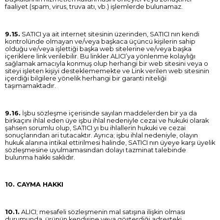
faaliyet (spam, virus, truva atı, vb.) işlemlerde bulunamaz.
9.15.
SATICI ya ait internet sitesinin üzerinden, SATICI nın kendi
kontrolünde olmayan ve/veya başkaca üçüncü kişilerin sahip
olduğu ve/veya işlettiği başka web sitelerine ve/veya başka
içeriklere link verilebilir. Bu linkler ALICI’ya yönlenme kolaylığı
sağlamak amacıyla konmuş olup herhangi bir web sitesini veya o
siteyi işleten kişiyi desteklememekte ve Link verilen web sitesinin
içerdiği bilgilere yönelik herhangi bir garanti niteliği
taşımamaktadır.
9.16.
İşbu sözleşme içerisinde sayılan maddelerden bir ya da
birkaçını ihlal eden üye işbu ihlal nedeniyle cezai ve hukuki olarak
şahsen sorumlu olup, SATICI yı bu ihlallerin hukuki ve cezai
sonuçlarından ari tutacaktır. Ayrıca; işbu ihlal nedeniyle, olayın
hukuk alanına intikal ettirilmesi halinde, SATICI nın üyeye karşı üyelik
sözleşmesine uyulmamasından dolayı tazminat talebinde
bulunma hakkı saklıdır.
10. CAYMA HAKKI
10.1.
ALICI; mesafeli sözleşmenin mal satışına ilişkin olması
durumunda, ürünün kendisine veya gösterdiği adresteki