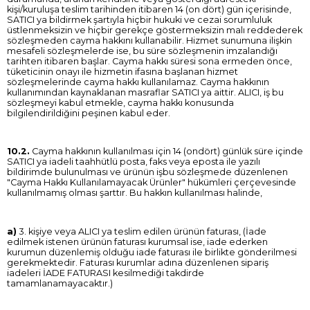
kişi/kuruluşa teslim tarihinden itibaren 14 (on dört) gün içerisinde,
SATICI ya bildirmek şartıyla hiçbir hukuki ve cezai sorumluluk
üstlenmeksizin ve hiçbir gerekçe göstermeksizin malı reddederek
sözleşmeden cayma hakkını kullanabilir. Hizmet sunumuna ilişkin
mesafeli sözleşmelerde ise, bu süre sözleşmenin imzalandığı
tarihten itibaren başlar. Cayma hakkı süresi sona ermeden önce,
tüketicinin onayı ile hizmetin ifasına başlanan hizmet
sözleşmelerinde cayma hakkı kullanılamaz. Cayma hakkının
kullanımından kaynaklanan masraflar SATICI ya aittir. ALICI, iş bu
sözleşmeyi kabul etmekle, cayma hakkı konusunda
bilgilendirildiğini peşinen kabul eder.
10.2.
Cayma hakkının kullanılması için 14 (ondört) günlük süre içinde
SATICI ya iadeli taahhütlü posta, faks veya eposta ile yazılı
bildirimde bulunulması ve ürünün işbu sözleşmede düzenlenen
"Cayma Hakkı Kullanılamayacak Ürünler" hükümleri çerçevesinde
kullanılmamış olması şarttır. Bu hakkın kullanılması halinde,
a)
3. kişiye veya ALICI ya teslim edilen ürünün faturası, (İade
edilmek istenen ürünün faturası kurumsal ise, iade ederken
kurumun düzenlemiş olduğu iade faturası ile birlikte gönderilmesi
gerekmektedir. Faturası kurumlar adına düzenlenen sipariş
iadeleri İADE FATURASI kesilmediği takdirde
tamamlanamayacaktır.)