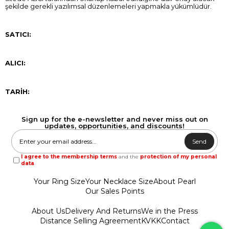
şekilde gerekli yazılımsal düzenlemeleri yapmakla yükümlüdür.
SATICI:
ALICI:
TARİH:
Sign up for the e-newsletter and never miss out on
updates, opportunities, and discounts!
Send
I agree to the membership terms
and the
protection of my personal
data
.
Your Ring Size
Your Necklace Size
About Pearl
Our Sales Points
About Us
Delivery And Returns
We in the Press
Distance Selling Agreement
KVKK
Contact