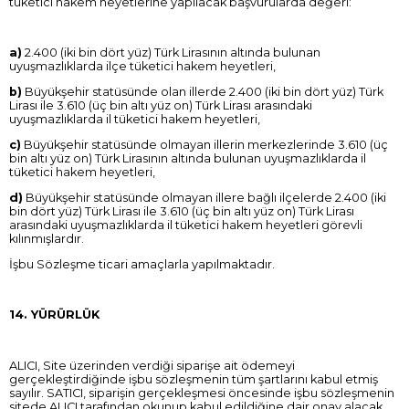
tüketici hakem heyetlerine yapılacak başvurularda değeri:
a)
2.400 (iki bin dört yüz) Türk Lirasının altında bulunan
uyuşmazlıklarda ilçe tüketici hakem heyetleri,
b)
Büyükşehir statüsünde olan illerde 2.400 (iki bin dört yüz) Türk
Lirası ile 3.610 (üç bin altı yüz on) Türk Lirası arasındaki
uyuşmazlıklarda il tüketici hakem heyetleri,
c)
Büyükşehir statüsünde olmayan illerin merkezlerinde 3.610 (üç
bin altı yüz on) Türk Lirasının altında bulunan uyuşmazlıklarda il
tüketici hakem heyetleri,
d)
Büyükşehir statüsünde olmayan illere bağlı ilçelerde 2.400 (iki
bin dört yüz) Türk Lirası ile 3.610 (üç bin altı yüz on) Türk Lirası
arasındaki uyuşmazlıklarda il tüketici hakem heyetleri görevli
kılınmışlardır.
İşbu Sözleşme ticari amaçlarla yapılmaktadır.
14. YÜRÜRLÜK
ALICI, Site üzerinden verdiği siparişe ait ödemeyi
gerçekleştirdiğinde işbu sözleşmenin tüm şartlarını kabul etmiş
sayılır. SATICI, siparişin gerçekleşmesi öncesinde işbu sözleşmenin
sitede ALICI tarafından okunup kabul edildiğine dair onay alacak