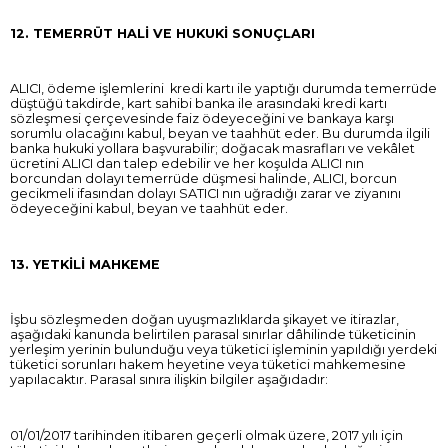
12. TEMERRÜT HALİ VE HUKUKİ SONUÇLARI
ALICI, ödeme işlemlerini kredi kartı ile yaptığı durumda temerrüde
düştüğü takdirde, kart sahibi banka ile arasındaki kredi kartı
sözleşmesi çerçevesinde faiz ödeyeceğini ve bankaya karşı
sorumlu olacağını kabul, beyan ve taahhüt eder. Bu durumda ilgili
banka hukuki yollara başvurabilir; doğacak masrafları ve vekâlet
ücretini ALICI dan talep edebilir ve her koşulda ALICI nın
borcundan dolayı temerrüde düşmesi halinde, ALICI, borcun
gecikmeli ifasından dolayı SATICI nın uğradığı zarar ve ziyanını
ödeyeceğini kabul, beyan ve taahhüt eder.
13. YETKİLİ MAHKEME
İşbu sözleşmeden doğan uyuşmazlıklarda şikayet ve itirazlar,
aşağıdaki kanunda belirtilen parasal sınırlar dâhilinde tüketicinin
yerleşim yerinin bulunduğu veya tüketici işleminin yapıldığı yerdeki
tüketici sorunları hakem heyetine veya tüketici mahkemesine
yapılacaktır. Parasal sınıra ilişkin bilgiler aşağıdadır:
01/01/2017 tarihinden itibaren geçerli olmak üzere, 2017 yılı için