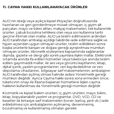
11. CAYMA HAKKI KULLANILAMAYACAK ÜRÜNLER
ALICI nın isteği veya açıkça kişisel ihtiyaçları doğrultusunda
hazırlanan ve geri gönderilmeye müsait olmayan, iç giyim alt
parçaları, mayo ve bikini altları, makyaj malzemeleri, tek kullanımlık
ürünler, çabuk bozulma tehlikesi olan veya son kullanma tarihi
geçme ihtimali olan mallar, ALICI ya teslim edilmesinin ardından
ALICI tarafından ambalajı açıldığı takdirde iade edilmesi sağlık ve
hijyen açısından uygun olmayan ürünler, teslim edildikten sonra
başka ürünlerle karışan ve doğası gereği ayrıştırılması mümkün
olmayan ürünler, Abonelik sözleşmesi kapsamında sağlananlar
dışında, gazete ve dergi gibi süreli yayınlara ilişkin mallar, Elektronik
ortamda anında ifa edilen hizmetler veya tüketiciye anında teslim
edilen gayrimaddi mallar, ile ses veya görüntü kayıtlarının, kitap,
dijital içerik, yazılım programlarının, veri kaydedebilme ve veri
depolama cihazlarının, bilgisayar sarf malzemelerinin, ambalajının
ALICI tarafından açılmış olması halinde iadesi Yönetmelik gereği
mümkün değildir. Ayrıca Cayma hakkı süresi sona ermeden önce,
tüketicinin onayı ile ifasına başlanan hizmetlere ilişkin cayma
hakkının kullanılması da Yönetmelik gereği mümkün değildir.
Kozmetik ve kişisel bakım ürünleri, iç giyim ürünleri, mayo, bikini,
kitap, kopyalanabilir yazılım ve programlar, DVD, VCD, CD ve
kasetler ile kırtasiye sarf malzemeleri (toner, kartuş, şerit vb.) iade
edilebilmesi için ambalajlarının açılmamış, denenmemiş,
bozulmamış ve kullanılmamış olmaları gerekir.