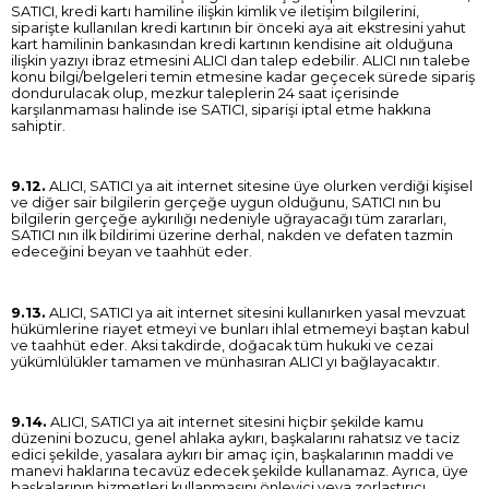
SATICI, kredi kartı hamiline ilişkin kimlik ve iletişim bilgilerini,
siparişte kullanılan kredi kartının bir önceki aya ait ekstresini yahut
kart hamilinin bankasından kredi kartının kendisine ait olduğuna
ilişkin yazıyı ibraz etmesini ALICI dan talep edebilir. ALICI nın talebe
konu bilgi/belgeleri temin etmesine kadar geçecek sürede sipariş
dondurulacak olup, mezkur taleplerin 24 saat içerisinde
karşılanmaması halinde ise SATICI, siparişi iptal etme hakkına
sahiptir.
9.12.
ALICI, SATICI ya ait internet sitesine üye olurken verdiği kişisel
ve diğer sair bilgilerin gerçeğe uygun olduğunu, SATICI nın bu
bilgilerin gerçeğe aykırılığı nedeniyle uğrayacağı tüm zararları,
SATICI nın ilk bildirimi üzerine derhal, nakden ve defaten tazmin
edeceğini beyan ve taahhüt eder.
9.13.
ALICI, SATICI ya ait internet sitesini kullanırken yasal mevzuat
hükümlerine riayet etmeyi ve bunları ihlal etmemeyi baştan kabul
ve taahhüt eder. Aksi takdirde, doğacak tüm hukuki ve cezai
yükümlülükler tamamen ve münhasıran ALICI yı bağlayacaktır.
9.14.
ALICI, SATICI ya ait internet sitesini hiçbir şekilde kamu
düzenini bozucu, genel ahlaka aykırı, başkalarını rahatsız ve taciz
edici şekilde, yasalara aykırı bir amaç için, başkalarının maddi ve
manevi haklarına tecavüz edecek şekilde kullanamaz. Ayrıca, üye
başkalarının hizmetleri kullanmasını önleyici veya zorlaştırıcı