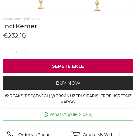
Stock Code
(NB3426)
İnci Kemer
€232,10
WhatsApp ile Sipariş
Order via Phone
Add to My Wish List