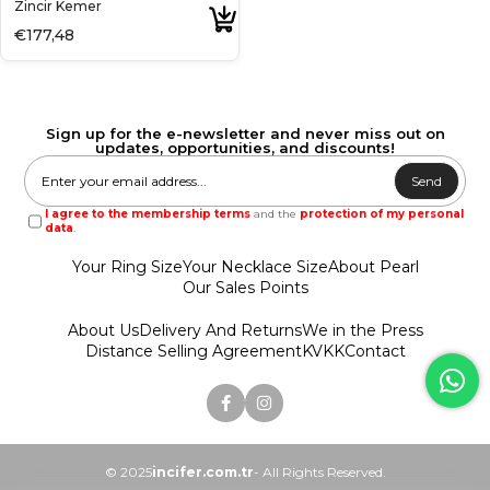
Zincir Kemer
€177,48
Sign up for the e-newsletter and never miss out on
updates, opportunities, and discounts!
Send
I agree to the membership terms
and the
protection of my personal
data
.
Your Ring Size
Your Necklace Size
About Pearl
Our Sales Points
About Us
Delivery And Returns
We in the Press
Distance Selling Agreement
KVKK
Contact
© 2025
incifer.com.tr
- All Rights Reserved.