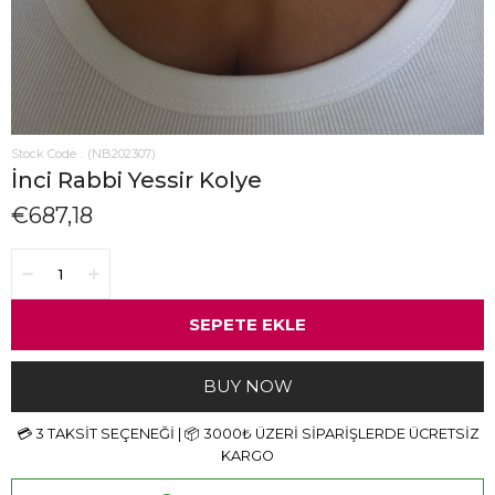
Stock Code
(NB202307)
İnci Rabbi Yessir Kolye
€687,18