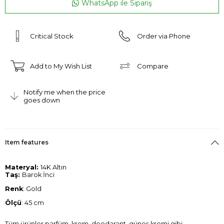
WhatsApp ile Sipariş
Critical Stock
Order via Phone
Add to My Wish List
Compare
Notify me when the price
goes down
Item features
Materyal:
14K Altın
Taş:
Barok İnci
Renk
: Gold
Ölçü
: 45 cm
Tüm ürünler parfüm, krem, deodarant, güneş kremi gibi