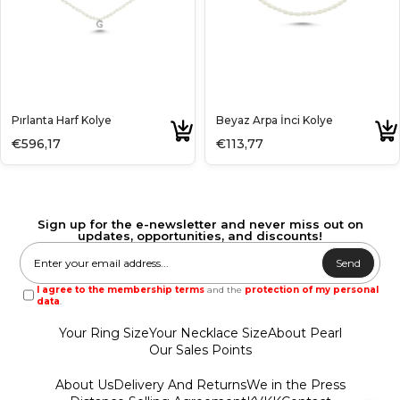
Pırlanta Harf Kolye
Beyaz Arpa İnci Kolye
€596,17
€113,77
Sign up for the e-newsletter and never miss out on
updates, opportunities, and discounts!
Send
I agree to the membership terms
and the
protection of my personal
data
.
Your Ring Size
Your Necklace Size
About Pearl
Our Sales Points
About Us
Delivery And Returns
We in the Press