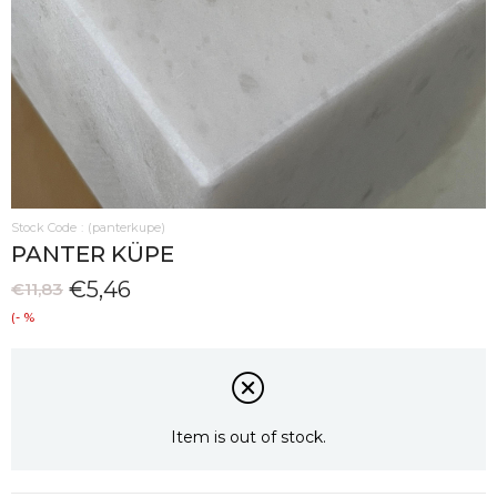
Stock Code
(panterkupe)
PANTER KÜPE
€5,46
€11,83
%
54
Discount
Item is out of stock.