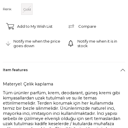
Renk
Gold
Add to My Wish List
Compare
Notify me when the price
Notify me when it is in
goes down
stock
Item features
Materyel: Çelik kaplama
Tüm ürünler parfüm, krem, deodarant, güneş kremi gibi
kimyasallardan uzak tutulmalı ve su ile temas
ettirilmemelidir. Terden korumak için her kullanımda
temiz bir bezle silinmelidir. Ürünlerimizde naturel inci,
mayorka inci, imitasyon inci kullanılmaktadır. İnci yapısı
sebebi ile çizilmeye elverişli olduğu için sert temaslardan
uzak tutulması kadife keselerde / kutularda muhafaza