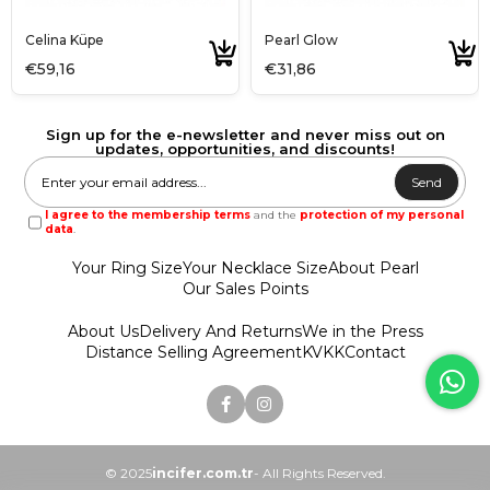
Celina Küpe
Pearl Glow
€59,16
€31,86
Sign up for the e-newsletter and never miss out on
updates, opportunities, and discounts!
Send
I agree to the membership terms
and the
protection of my personal
data
.
Your Ring Size
Your Necklace Size
About Pearl
Our Sales Points
About Us
Delivery And Returns
We in the Press
Distance Selling Agreement
KVKK
Contact
© 2025
incifer.com.tr
- All Rights Reserved.