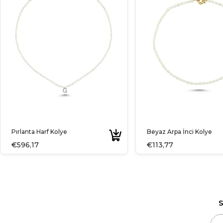
Pırlanta Harf Kolye
Beyaz Arpa İnci Kolye
€596,17
€113,77
S