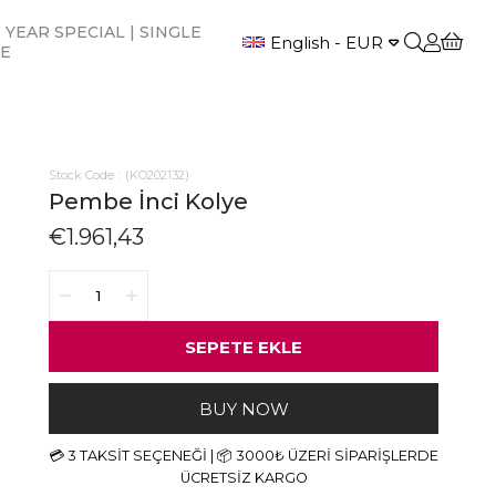
YEAR SPECIAL | SINGLE
English - EUR
CE
Stock Code
(KO202132)
Pembe İnci Kolye
€1.961,43