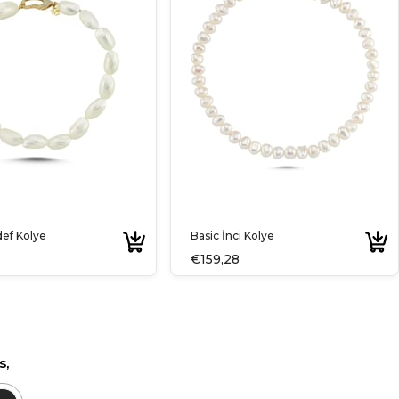
def Kolye
Basic İnci Kolye
€159,28
s,