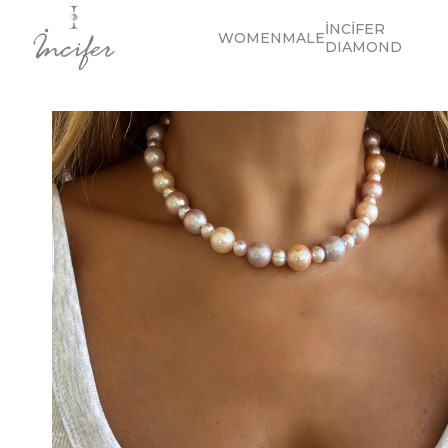
İNCİFER
WOMEN
MALE
DIAMOND