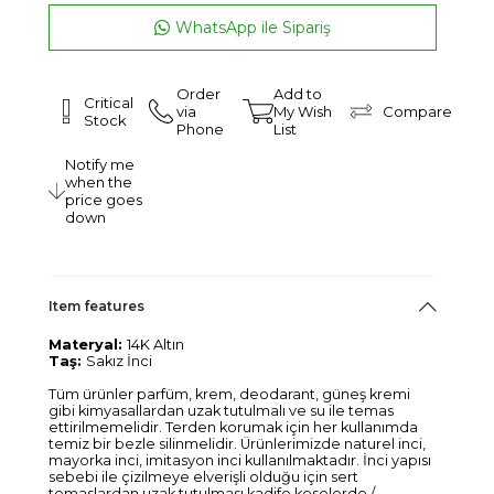
WhatsApp ile Sipariş
Order
Add to
Critical
via
My Wish
Compare
Stock
Phone
List
Notify me
when the
price goes
down
Item features
Materyal:
14K Altın
Taş:
Sakız İnci
Tüm ürünler parfüm, krem, deodarant, güneş kremi
gibi kimyasallardan uzak tutulmalı ve su ile temas
ettirilmemelidir. Terden korumak için her kullanımda
temiz bir bezle silinmelidir. Ürünlerimizde naturel inci,
mayorka inci, imitasyon inci kullanılmaktadır. İnci yapısı
sebebi ile çizilmeye elverişli olduğu için sert
temaslardan uzak tutulması kadife keselerde /