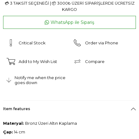
WhatsApp ile Sipariş
Critical Stock
Order via Phone
Add to My Wish List
Compare
Notify me when the price
goes down
Item features
Materyal:
Bronz Üzeri Altın Kaplama
Çap:
14 cm