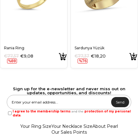
Rania Ring
Sardunya Yüzük
€77,37
€9,08
€77,37
€18,20
%88
%76
Sign up for the e-newsletter and never miss out on
updates, opportunities, and discounts!
Send
I agree to the membership terms
and the
protection of my personal
data
.
Your Ring Size
Your Necklace Size
About Pearl
Our Sales Points